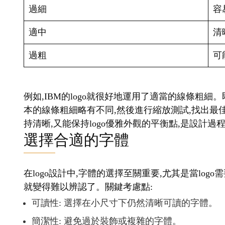
過細
容
適中
清
過粗
可
例如,IBM的logo就很好地運用了適當的線條粗細
本的線條粗細略有不同,然後進行縮放測試,找出最
持清晰,又能保持logo優雅外觀的平衡點,是設計
選擇合適的字體
在logo設計中,字體的選擇至關重要,尤其是當lo
就變得難以辨認了。關鍵考慮點:
可讀性: 選擇在小尺寸下仍然清晰可讀的字體。
簡潔性: 避免過於裝飾或複雜的字體。