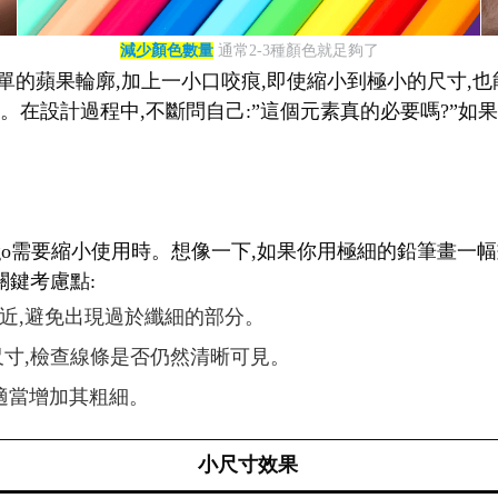
減少顏色數量
通常2-3種顏色就足夠了
單的蘋果輪廓,加上一小口咬痕,即使縮小到極小的尺寸,也能立
在設計過程中,不斷問自己:”這個元素真的必要嗎?”如果答
logo需要縮小使用時。想像一下,如果你用極細的鉛筆畫一
關鍵考慮點:
相近,避免出現過於纖細的部分。
種尺寸,檢查線條是否仍然清晰可見。
,適當增加其粗細。
小尺寸效果