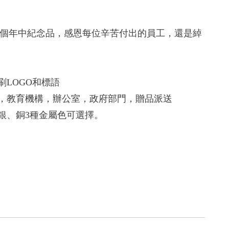
個年中紀念品，感恩每位辛苦付出的員工，還是綽
刷LOGO和標語
庭，教育機構，辦公室，政府部門，贈品派送
、銀、銅3種金屬色可選擇。