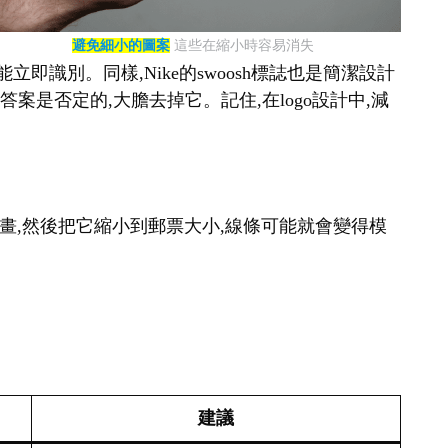
避免細小的圖案
這些在縮小時容易消失
即識別。同樣,Nike的swoosh標誌也是簡潔設計
案是否定的,大膽去掉它。記住,在logo設計中,減
幅畫,然後把它縮小到郵票大小,線條可能就會變得模
建議