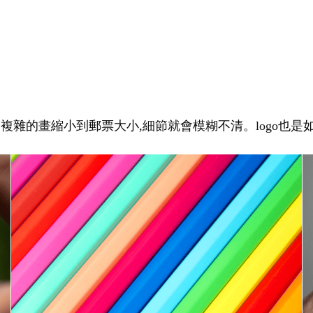
幅複雜的畫縮小到郵票大小,細節就會模糊不清。logo也是