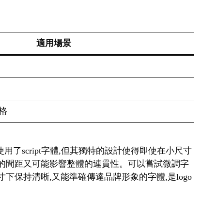
適用場景
格
a雖然使用了script字體,但其獨特的設計使得即使在小尺寸
寬的間距又可能影響整體的連貫性。可以嘗試微調字
保持清晰,又能準確傳達品牌形象的字體,是logo