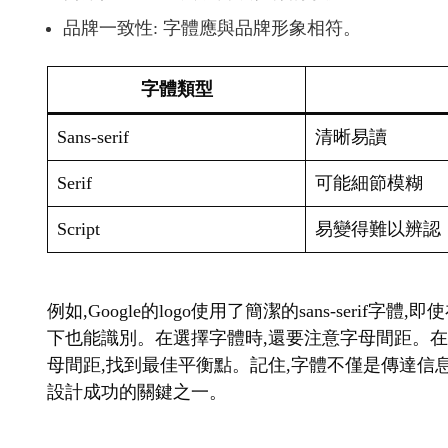
品牌一致性: 字體應與品牌形象相符。
字體類型
Sans-serif
清晰易讀
Serif
可能細節模糊
Script
易變得難以辨認
例如,Google的logo使用了簡潔的sans-seri
下也能識別。在選擇字體時,還要注意字母間距。
母間距,找到最佳平衡點。記住,字體不僅是傳達信息
設計成功的關鍵之一。