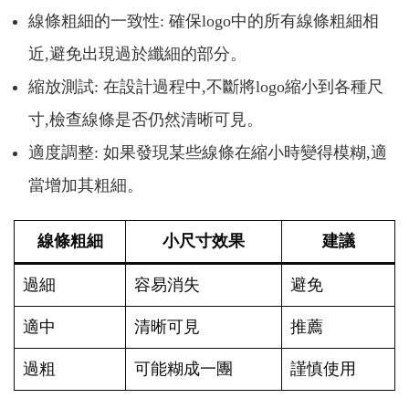
線條粗細的一致性: 確保logo中的所有線條粗細相
近,避免出現過於纖細的部分。
縮放測試: 在設計過程中,不斷將logo縮小到各種尺
寸,檢查線條是否仍然清晰可見。
適度調整: 如果發現某些線條在縮小時變得模糊,適
當增加其粗細。
線條粗細
小尺寸效果
建議
過細
容易消失
避免
適中
清晰可見
推薦
過粗
可能糊成一團
謹慎使用