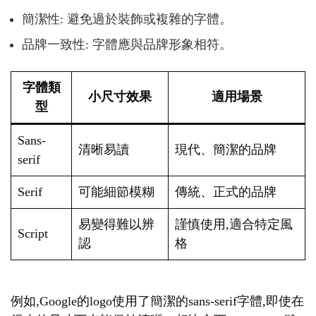
簡潔性: 避免過於裝飾或複雜的字體。
品牌一致性: 字體應與品牌形象相符。
字體類
小尺寸效果
適用場景
型
Sans-
清晰易讀
現代、簡潔的品牌
serif
Serif
可能細節模糊
傳統、正式的品牌
易變得難以辨
謹慎使用,適合特定風
Script
認
格
例如,Google的logo使用了簡潔的sans-serif字體,即使在