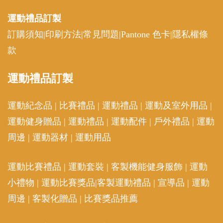
運動禮品
訂製
訂購須知
|
印刷方法
|
常見問題
|
Pantone 色卡
|
隱私權條
款
運動
禮品訂製
運動紀念品
|
比賽禮品
|
運動禮品
|
運動及室外用品
|
運動健身贈品
|
運動禮品
|
運動配件
|
戶外禮品
|
運動
周邊
|
運動器材
|
運動用品
運動比賽禮品
|
運動套裝
|
客製機能健身服飾
|
運動
小禮物
|
運動比賽獎品
|
客製運動禮品
|
宣導品
|
運動
周邊
|
客製化贈品
|
比賽獎品推薦