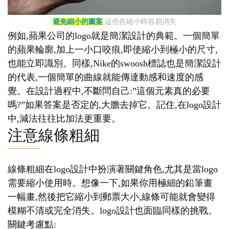
避免細小的圖案
這些在縮小時容易消失
例如,蘋果公司的logo就是簡潔設計的典範。一個簡單
的蘋果輪廓,加上一小口咬痕,即使縮小到極小的尺寸,
也能立即識別。同樣,Nike的swoosh標誌也是簡潔設計
的代表,一個簡單的曲線就能傳達動感和速度的感
覺。在設計過程中,不斷問自己:”這個元素真的必要
嗎?”如果答案是否定的,大膽去掉它。記住,在logo設計
中,減法往往比加法更重要。
注意線條粗細
線條粗細在logo設計中扮演著關鍵角色,尤其是當logo
需要縮小使用時。想像一下,如果你用極細的鉛筆畫
一幅畫,然後把它縮小到郵票大小,線條可能就會變得
模糊不清或完全消失。logo設計也面臨同樣的挑戰。
關鍵考慮點: