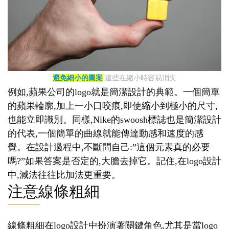
避免細小的圖案
這些在縮小時容易消失
例如,蘋果公司的logo就是簡潔設計的典範。一個簡單
的蘋果輪廓,加上一小口咬痕,即使縮小到極小的尺寸,
也能立即識別。同樣,Nike的swoosh標誌也是簡潔設計
的代表,一個簡單的曲線就能傳達動感和速度的感
覺。在設計過程中,不斷問自己:”這個元素真的必要
嗎?”如果答案是否定的,大膽去掉它。記住,在logo設計
中,減法往往比加法更重要。
注意線條粗細
線條粗細在logo設計中扮演著關鍵角色,尤其是當logo