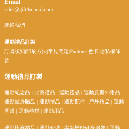
Email
sales@gift4school.com
聯絡我們
運動禮品
訂製
訂購須知
|
印刷方法
|
常見問題
|
Pantone 色卡
|
隱私權條
款
運動
禮品訂製
運動紀念品
|
比賽禮品
|
運動禮品
|
運動及室外用品
|
運動健身贈品
|
運動禮品
|
運動配件
|
戶外禮品
|
運動
周邊
|
運動器材
|
運動用品
運動比賽禮品
|
運動套裝
|
客製機能健身服飾
|
運動