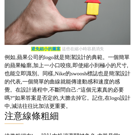
避免細小的圖案
這些在縮小時容易消失
例如,蘋果公司的logo就是簡潔設計的典範。一個簡單
的蘋果輪廓,加上一小口咬痕,即使縮小到極小的尺寸,
也能立即識別。同樣,Nike的swoosh標誌也是簡潔設計
的代表,一個簡單的曲線就能傳達動感和速度的感
覺。在設計過程中,不斷問自己:”這個元素真的必要
嗎?”如果答案是否定的,大膽去掉它。記住,在logo設計
中,減法往往比加法更重要。
注意線條粗細