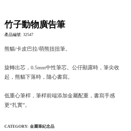
竹子動物廣告筆
產品編號: 32547
熊貓/卡皮巴拉/萌熊扭扭筆。
旋轉出芯，0.5mm中性筆芯。公仔顯露時，筆尖收
起，熊貓下落時，隨心書寫。
低重心筆桿，筆桿前端添加金屬配重，書寫手感
更“扎實”。
CATEGORY:
金屬筆紀念品