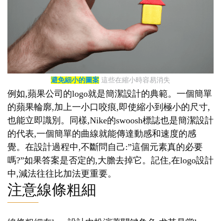
避免細小的圖案
這些在縮小時容易消失
例如,蘋果公司的logo就是簡潔設計的典範。一個簡單
的蘋果輪廓,加上一小口咬痕,即使縮小到極小的尺寸,
也能立即識別。同樣,Nike的swoosh標誌也是簡潔設計
的代表,一個簡單的曲線就能傳達動感和速度的感
覺。在設計過程中,不斷問自己:”這個元素真的必要
嗎?”如果答案是否定的,大膽去掉它。記住,在logo設計
中,減法往往比加法更重要。
注意線條粗細