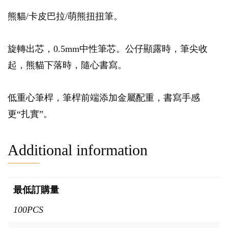
熊貓/卡皮巴拉/萌熊扭扭筆。
旋轉出芯，0.5mm中性筆芯。公仔顯露時，筆尖收
起，熊貓下落時，隨心書寫。
低重心筆桿，筆桿前端添加金屬配重，書寫手感
更“扎實”。
Additional information
最低訂購量
100PCS