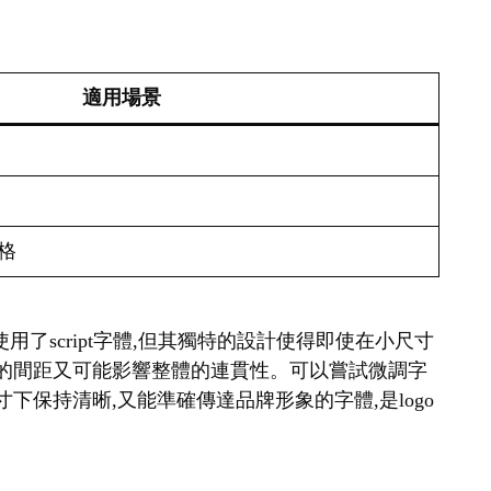
適用場景
格
a雖然使用了script字體,但其獨特的設計使得即使在小尺寸
寬的間距又可能影響整體的連貫性。可以嘗試微調字
保持清晰,又能準確傳達品牌形象的字體,是logo