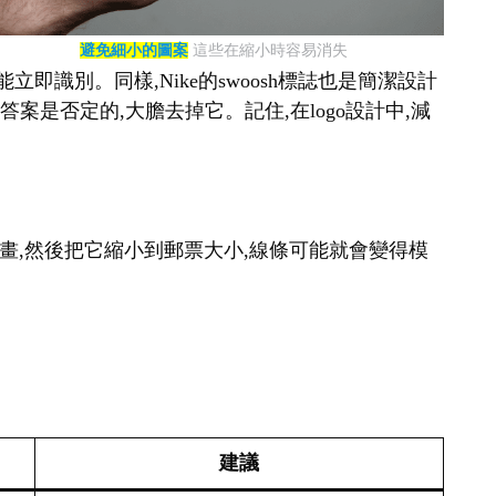
避免細小的圖案
這些在縮小時容易消失
即識別。同樣,Nike的swoosh標誌也是簡潔設計
案是否定的,大膽去掉它。記住,在logo設計中,減
幅畫,然後把它縮小到郵票大小,線條可能就會變得模
建議