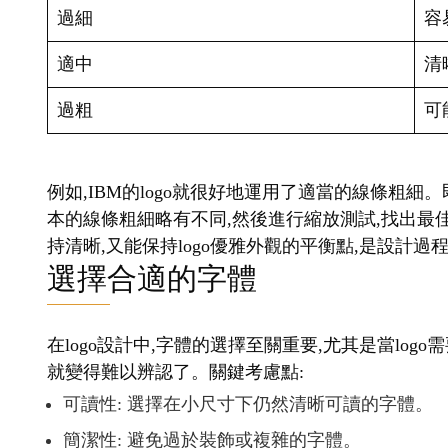
過細
容
適中
清
過粗
可
例如,IBM的logo就很好地運用了適當的線條粗細
本的線條粗細略有不同,然後進行縮放測試,找出最
持清晰,又能保持logo優雅外觀的平衡點,是設計
選擇合適的字體
在logo設計中,字體的選擇至關重要,尤其是當lo
就變得難以辨認了。關鍵考慮點:
可讀性: 選擇在小尺寸下仍然清晰可讀的字體。
簡潔性: 避免過於裝飾或複雜的字體。