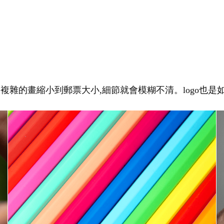
幅複雜的畫縮小到郵票大小,細節就會模糊不清。logo也是