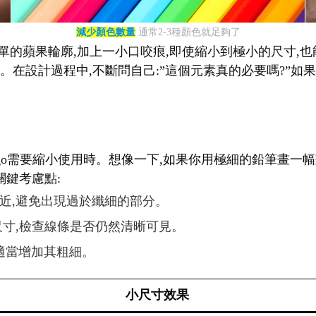
減少顏色數量
通常2-3種顏色就足夠了
單的蘋果輪廓,加上一小口咬痕,即使縮小到極小的尺寸,也能立
在設計過程中,不斷問自己:”這個元素真的必要嗎?”如果答
logo需要縮小使用時。想像一下,如果你用極細的鉛筆畫一
關鍵考慮點:
相近,避免出現過於纖細的部分。
種尺寸,檢查線條是否仍然清晰可見。
,適當增加其粗細。
小尺寸效果