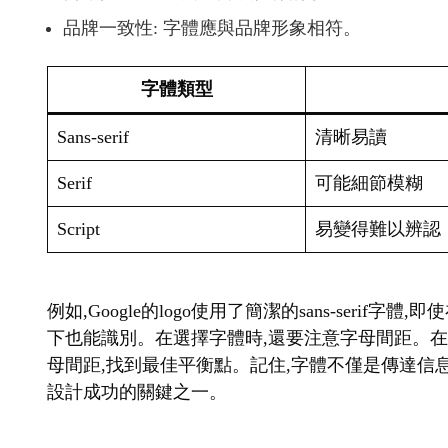
品牌一致性: 字體應與品牌形象相符。
字體類型
Sans-serif
清晰易讀
Serif
可能細節模糊
Script
易變得難以辨認
例如,Google的logo使用了簡潔的sans-seri
下也能識別。在選擇字體時,還要注意字母間距。
母間距,找到最佳平衡點。記住,字體不僅是傳達信息
設計成功的關鍵之一。