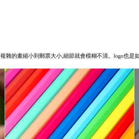
幅複雜的畫縮小到郵票大小,細節就會模糊不清。logo也是