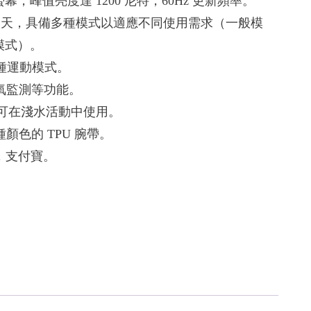
ED 螢幕，峰值亮度達 1200 尼特，60Hz 更新頻率。
21 天，具備多種模式以適應不同使用需求（一般模
模式）。
0 種運動模式。
血氧監測等功能。
級，可在淺水活動中使用。
顏色的 TPU 腕帶。
能，支付寶。