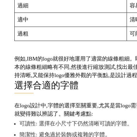
過細
容
適中
清
過粗
可
例如,IBM的logo就很好地運用了適當的線條粗細
本的線條粗細略有不同,然後進行縮放測試,找出最
持清晰,又能保持logo優雅外觀的平衡點,是設計
選擇合適的字體
在logo設計中,字體的選擇至關重要,尤其是當lo
就變得難以辨認了。關鍵考慮點:
可讀性: 選擇在小尺寸下仍然清晰可讀的字體。
簡潔性: 避免過於裝飾或複雜的字體。