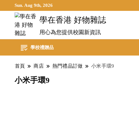
Sun. Aug 9th, 2026
學在香港 好物雜誌
用心為您提供校園新資訊
學校禮贈品
首頁
商店
熱門禮品訂做
小米手環9
小米手環9