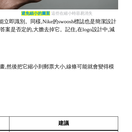
避免細小的圖案
這些在縮小時容易消失
即識別。同樣,Nike的swoosh標誌也是簡潔設計
案是否定的,大膽去掉它。記住,在logo設計中,減
幅畫,然後把它縮小到郵票大小,線條可能就會變得模
建議