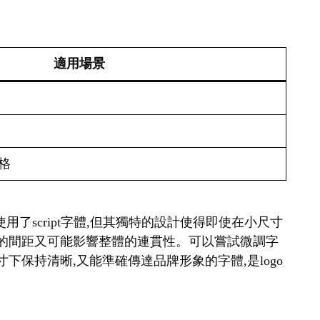
適用場景
格
a雖然使用了script字體,但其獨特的設計使得即使在小尺寸
寬的間距又可能影響整體的連貫性。可以嘗試微調字
保持清晰,又能準確傳達品牌形象的字體,是logo