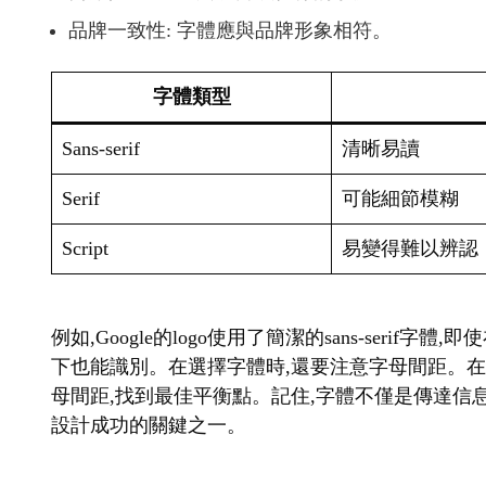
品牌一致性: 字體應與品牌形象相符。
字體類型
Sans-serif
清晰易讀
Serif
可能細節模糊
Script
易變得難以辨認
例如,Google的logo使用了簡潔的sans-seri
下也能識別。在選擇字體時,還要注意字母間距。
母間距,找到最佳平衡點。記住,字體不僅是傳達信息
設計成功的關鍵之一。