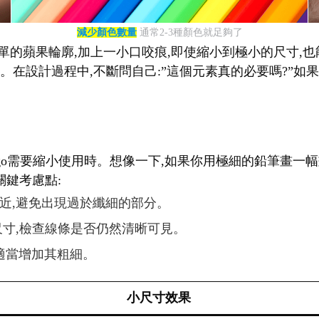
減少顏色數量
通常2-3種顏色就足夠了
單的蘋果輪廓,加上一小口咬痕,即使縮小到極小的尺寸,也能立
在設計過程中,不斷問自己:”這個元素真的必要嗎?”如果答
logo需要縮小使用時。想像一下,如果你用極細的鉛筆畫一
關鍵考慮點:
相近,避免出現過於纖細的部分。
種尺寸,檢查線條是否仍然清晰可見。
,適當增加其粗細。
小尺寸效果