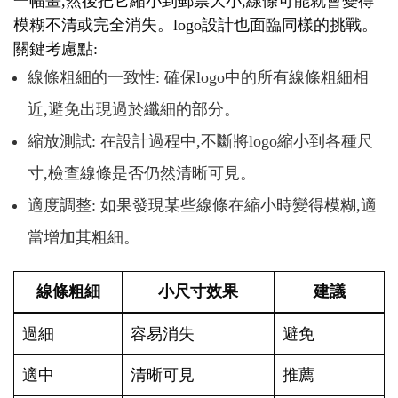
一幅畫,然後把它縮小到郵票大小,線條可能就會變得
模糊不清或完全消失。logo設計也面臨同樣的挑戰。
關鍵考慮點:
線條粗細的一致性: 確保logo中的所有線條粗細相
近,避免出現過於纖細的部分。
縮放測試: 在設計過程中,不斷將logo縮小到各種尺
寸,檢查線條是否仍然清晰可見。
適度調整: 如果發現某些線條在縮小時變得模糊,適
當增加其粗細。
線條粗細
小尺寸效果
建議
過細
容易消失
避免
適中
清晰可見
推薦