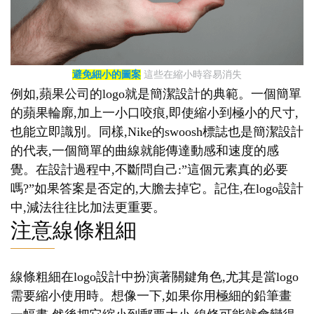
避免細小的圖案
這些在縮小時容易消失
例如,蘋果公司的logo就是簡潔設計的典範。一個簡單
的蘋果輪廓,加上一小口咬痕,即使縮小到極小的尺寸,
也能立即識別。同樣,Nike的swoosh標誌也是簡潔設計
的代表,一個簡單的曲線就能傳達動感和速度的感
覺。在設計過程中,不斷問自己:”這個元素真的必要
嗎?”如果答案是否定的,大膽去掉它。記住,在logo設計
中,減法往往比加法更重要。
注意線條粗細
線條粗細在logo設計中扮演著關鍵角色,尤其是當logo
需要縮小使用時。想像一下,如果你用極細的鉛筆畫