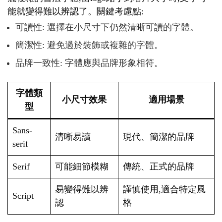
能就變得難以辨認了。關鍵考慮點:
可讀性: 選擇在小尺寸下仍然清晰可讀的字體。
簡潔性: 避免過於裝飾或複雜的字體。
品牌一致性: 字體應與品牌形象相符。
字體類
小尺寸效果
適用場景
型
Sans-
清晰易讀
現代、簡潔的品牌
serif
Serif
可能細節模糊
傳統、正式的品牌
易變得難以辨
謹慎使用,適合特定風
Script
認
格