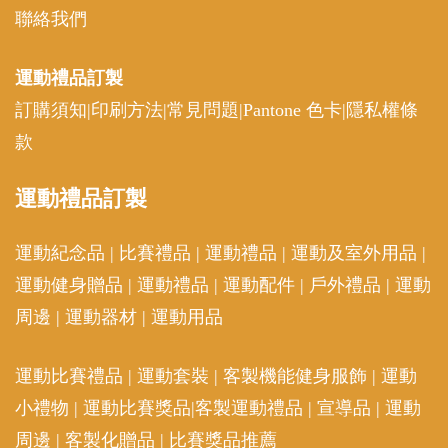
聯絡我們
運動禮品
訂製
訂購須知
|
印刷方法
|
常見問題
|
Pantone 色卡
|
隱私權條
款
運動
禮品訂製
運動紀念品
|
比賽禮品
|
運動禮品
|
運動及室外用品
|
運動健身贈品
|
運動禮品
|
運動配件
|
戶外禮品
|
運動
周邊
|
運動器材
|
運動用品
運動比賽禮品
|
運動套裝
|
客製機能健身服飾
|
運動
小禮物
|
運動比賽獎品
|
客製運動禮品
|
宣導品
|
運動
周邊
|
客製化贈品
|
比賽獎品推薦