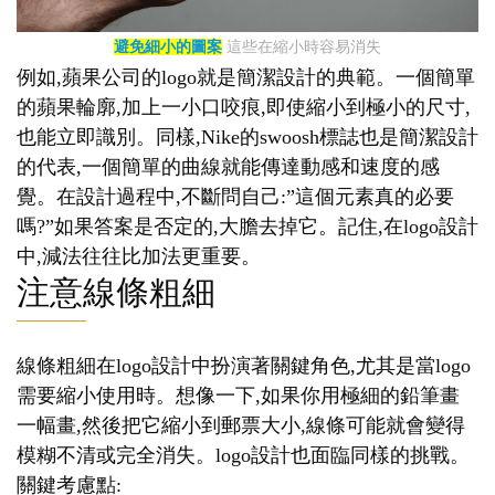
避免細小的圖案
這些在縮小時容易消失
例如,蘋果公司的logo就是簡潔設計的典範。一個簡單
的蘋果輪廓,加上一小口咬痕,即使縮小到極小的尺寸,
也能立即識別。同樣,Nike的swoosh標誌也是簡潔設計
的代表,一個簡單的曲線就能傳達動感和速度的感
覺。在設計過程中,不斷問自己:”這個元素真的必要
嗎?”如果答案是否定的,大膽去掉它。記住,在logo設計
中,減法往往比加法更重要。
注意線條粗細
線條粗細在logo設計中扮演著關鍵角色,尤其是當logo
需要縮小使用時。想像一下,如果你用極細的鉛筆畫
一幅畫,然後把它縮小到郵票大小,線條可能就會變得
模糊不清或完全消失。logo設計也面臨同樣的挑戰。
關鍵考慮點: