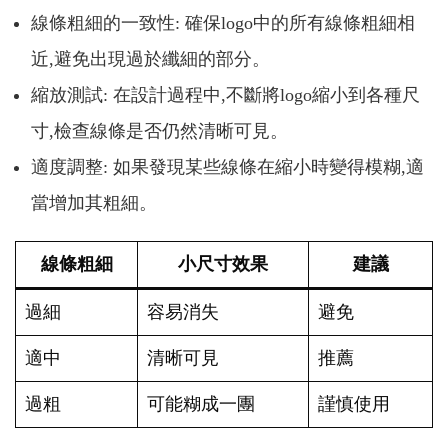
線條粗細的一致性: 確保logo中的所有線條粗細相
近,避免出現過於纖細的部分。
縮放測試: 在設計過程中,不斷將logo縮小到各種尺
寸,檢查線條是否仍然清晰可見。
適度調整: 如果發現某些線條在縮小時變得模糊,適
當增加其粗細。
線條粗細
小尺寸效果
建議
過細
容易消失
避免
適中
清晰可見
推薦
過粗
可能糊成一團
謹慎使用