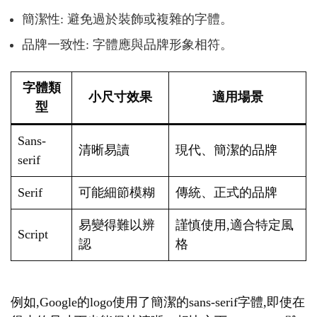
簡潔性: 避免過於裝飾或複雜的字體。
品牌一致性: 字體應與品牌形象相符。
字體類
小尺寸效果
適用場景
型
Sans-
清晰易讀
現代、簡潔的品牌
serif
Serif
可能細節模糊
傳統、正式的品牌
易變得難以辨
謹慎使用,適合特定風
Script
認
格
例如,Google的logo使用了簡潔的sans-serif字體,即使在