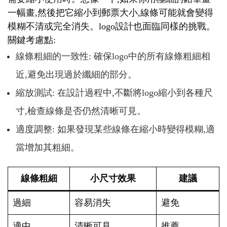
一幅畫,然後把它縮小到郵票大小,線條可能就會變得
模糊不清或完全消失。logo設計也面臨同樣的挑戰。
關鍵考慮點:
線條粗細的一致性: 確保logo中的所有線條粗細相
近,避免出現過於纖細的部分。
縮放測試: 在設計過程中,不斷將logo縮小到各種尺
寸,檢查線條是否仍然清晰可見。
適度調整: 如果發現某些線條在縮小時變得模糊,適
當增加其粗細。
線條粗細
小尺寸效果
建議
過細
容易消失
避免
適中
清晰可見
推薦