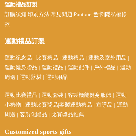
運動禮品
訂製
訂購須知
|
印刷方法
|
常見問題
|
Pantone 色卡
|
隱私權條
款
運動
禮品訂製
運動紀念品
|
比賽禮品
|
運動禮品
|
運動及室外用品
|
運動健身贈品
|
運動禮品
|
運動配件
|
戶外禮品
|
運動
周邊
|
運動器材
|
運動用品
運動比賽禮品
|
運動套裝
|
客製機能健身服飾
|
運動
小禮物
|
運動比賽獎品
|
客製運動禮品
|
宣導品
|
運動
周邊
|
客製化贈品
|
比賽獎品推薦
Customized sports gifts