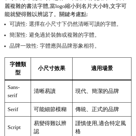
麗複雜的書法字體,當logo縮小到名片大小時,文字可
能就變得難以辨認了。關鍵考慮點:
可讀性: 選擇在小尺寸下仍然清晰可讀的字體。
簡潔性: 避免過於裝飾或複雜的字體。
品牌一致性: 字體應與品牌形象相符。
字體類
小尺寸效果
適用場景
型
Sans-
清晰易讀
現代、簡潔的品牌
serif
Serif
可能細節模糊
傳統、正式的品牌
易變得難以辨
謹慎使用,適合特定風
Script
認
格