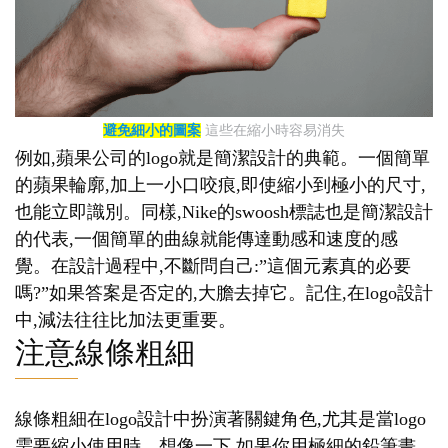
避免細小的圖案
這些在縮小時容易消失
例如,蘋果公司的logo就是簡潔設計的典範。一個簡單
的蘋果輪廓,加上一小口咬痕,即使縮小到極小的尺寸,
也能立即識別。同樣,Nike的swoosh標誌也是簡潔設計
的代表,一個簡單的曲線就能傳達動感和速度的感
覺。在設計過程中,不斷問自己:”這個元素真的必要
嗎?”如果答案是否定的,大膽去掉它。記住,在logo設計
中,減法往往比加法更重要。
注意線條粗細
線條粗細在logo設計中扮演著關鍵角色,尤其是當logo
需要縮小使用時。想像一下,如果你用極細的鉛筆畫