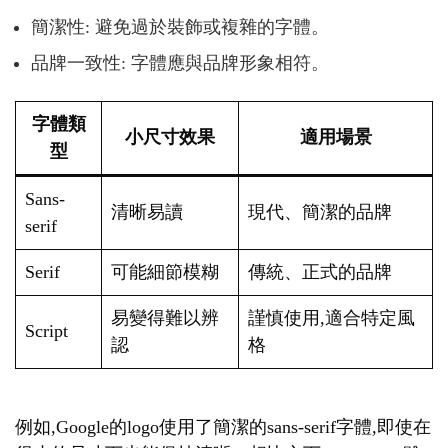
簡潔性: 避免過於裝飾或複雜的字體。
品牌一致性: 字體應與品牌形象相符。
字體類
小尺寸效果
適用場景
型
Sans-
清晰易讀
現代、簡潔的品牌
serif
Serif
可能細節模糊
傳統、正式的品牌
易變得難以辨
謹慎使用,適合特定風
Script
認
格
例如,Google的logo使用了簡潔的sans-serif字體,即使在