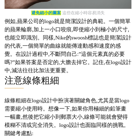
避免細小的圖案
這些在縮小時容易消失
例如,蘋果公司的logo就是簡潔設計的典範。一個簡單
的蘋果輪廓,加上一小口咬痕,即使縮小到極小的尺寸,
也能立即識別。同樣,Nike的swoosh標誌也是簡潔設計
的代表,一個簡單的曲線就能傳達動感和速度的感
覺。在設計過程中,不斷問自己:”這個元素真的必要
嗎?”如果答案是否定的,大膽去掉它。記住,在logo設計
中,減法往往比加法更重要。
注意線條粗細
線條粗細在logo設計中扮演著關鍵角色,尤其是當logo
需要縮小使用時。想像一下,如果你用極細的鉛筆畫
一幅畫,然後把它縮小到郵票大小,線條可能就會變得
模糊不清或完全消失。logo設計也面臨同樣的挑戰。
關鍵考慮點: