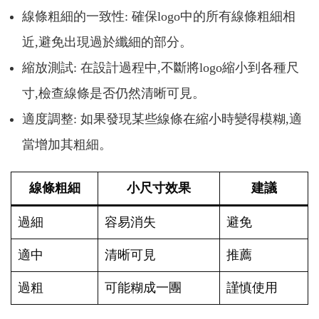
線條粗細的一致性: 確保logo中的所有線條粗細相
近,避免出現過於纖細的部分。
縮放測試: 在設計過程中,不斷將logo縮小到各種尺
寸,檢查線條是否仍然清晰可見。
適度調整: 如果發現某些線條在縮小時變得模糊,適
當增加其粗細。
線條粗細
小尺寸效果
建議
過細
容易消失
避免
適中
清晰可見
推薦
過粗
可能糊成一團
謹慎使用