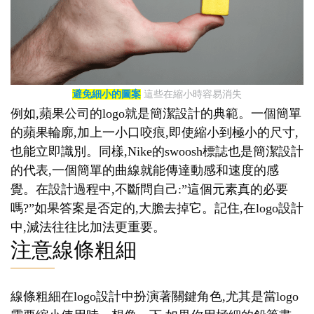
避免細小的圖案
這些在縮小時容易消失
例如,蘋果公司的logo就是簡潔設計的典範。一個簡單
的蘋果輪廓,加上一小口咬痕,即使縮小到極小的尺寸,
也能立即識別。同樣,Nike的swoosh標誌也是簡潔設計
的代表,一個簡單的曲線就能傳達動感和速度的感
覺。在設計過程中,不斷問自己:”這個元素真的必要
嗎?”如果答案是否定的,大膽去掉它。記住,在logo設計
中,減法往往比加法更重要。
注意線條粗細
線條粗細在logo設計中扮演著關鍵角色,尤其是當logo