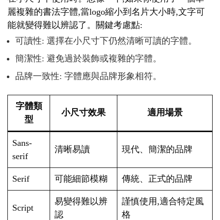
麗複雜的書法字體,當logo縮小到名片大小時,文字可
能就變得難以辨認了。關鍵考慮點:
可讀性: 選擇在小尺寸下仍然清晰可讀的字體。
簡潔性: 避免過於裝飾或複雜的字體。
品牌一致性: 字體應與品牌形象相符。
字體類
小尺寸效果
適用場景
型
Sans-
清晰易讀
現代、簡潔的品牌
serif
Serif
可能細節模糊
傳統、正式的品牌
易變得難以辨
謹慎使用,適合特定風
Script
認
格