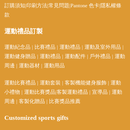
訂購須知
|
印刷方法
|
常見問題
|
Pantone 色卡
|
隱私權條
款
運動
禮品訂製
運動紀念品
|
比賽禮品
|
運動禮品
|
運動及室外用品
|
運動健身贈品
|
運動禮品
|
運動配件
|
戶外禮品
|
運動
周邊
|
運動器材
|
運動用品
運動比賽禮品
|
運動套裝
|
客製機能健身服飾
|
運動
小禮物
|
運動比賽獎品
|
客製運動禮品
|
宣導品
|
運動
周邊
|
客製化贈品
|
比賽獎品推薦
Customized sports gifts