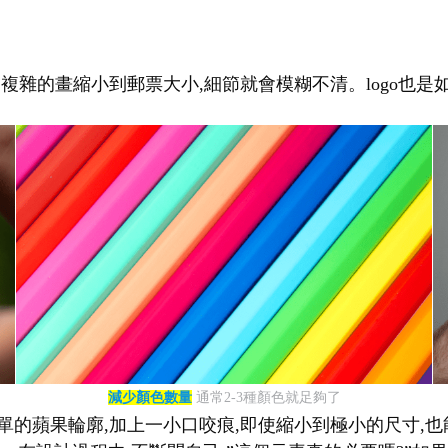
幅複雜的畫縮小到郵票大小,細節就會模糊不清。logo也是
減少顏色數量
通常2-3種顏色就足夠了
單的蘋果輪廓,加上一小口咬痕,即使縮小到極小的尺寸,也能立