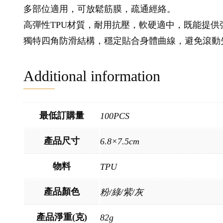
多部位適用，可放鬆筋膜，疏通經絡。
高彈性TPU材質，耐用抗壓，軟硬適中，既能提供
獨特四角防滑結構，穩定貼合身體曲線，避免滾動
Additional information
最低訂購量
100PCS
產品尺寸
6.8×7.5cm
物料
TPU
產品顏色
粉/綠/紫/灰
產品淨重(克)
82g