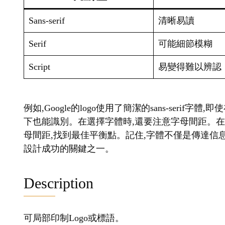
Sans-serif
清晰易讀
Serif
可能細節模糊
Script
易變得難以辨認
例如,Google的logo使用了簡潔的sans-seri
下也能識別。在選擇字體時,還要注意字母間距。
母間距,找到最佳平衡點。記住,字體不僅是傳達信息
設計成功的關鍵之一。
Description
可局部印制Logo或標語。