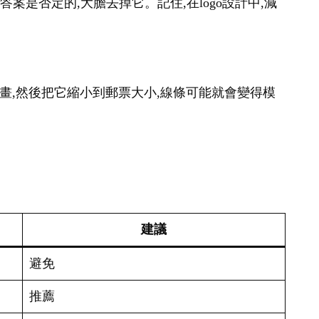
案是否定的,大膽去掉它。記住,在logo設計中,減
幅畫,然後把它縮小到郵票大小,線條可能就會變得模
建議
避免
推薦