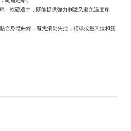
，疏通經絡。
抗壓，軟硬適中，既能提供強力刺激又避免過度疼
貼合身體曲線，避免滾動失控，精準按壓穴位和筋