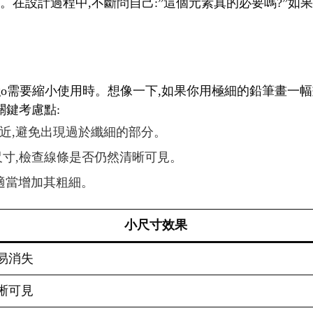
在設計過程中,不斷問自己:”這個元素真的必要嗎?”如果答
logo需要縮小使用時。想像一下,如果你用極細的鉛筆畫一
關鍵考慮點:
相近,避免出現過於纖細的部分。
種尺寸,檢查線條是否仍然清晰可見。
,適當增加其粗細。
小尺寸效果
易消失
晰可見