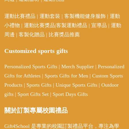
關於訂製專屬校園禮品
Gift4School 是專業的校園訂製禮品平台，專注為學
校、學生團體及教育機構提供高品質、個性化的紀念
品及實用好物。我們的產品涵蓋客製化文具、獎牌獎
杯、環保水壺、校園服飾等，採用優質材料與精湛印
刷技術，確保每件禮品兼具實用性與品牌價值。我們
提供一站式訂製服務，從設計到生產，全程專業團隊
跟進，助您輕鬆打造專屬校園禮品。無論是畢業紀
念、比賽獎勵或迎新活動，Gift4School 都是您的最佳
選擇！歡迎查詢！
贊助廠商
紀念品
客製化商品
客製商品
禮品訂製
客製化禮品
禮品