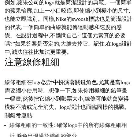
例如,蘋果公司的logo就是簡潔設計的典範。一個簡單
的蘋果輪廓,加上一小口咬痕,即使縮小到極小的尺寸,
也能立即識別。同樣,Nike的swoosh標誌也是簡潔設計
的代表,一個簡單的曲線就能傳達動感和速度的感
覺。在設計過程中,不斷問自己:”這個元素真的必要
嗎?”如果答案是否定的,大膽去掉它。記住,在logo設計
中,減法往往比加法更重要。
注意線條粗細
線條粗細在logo設計中扮演著關鍵角色,尤其是當logo
需要縮小使用時。想像一下,如果你用極細的鉛筆畫
一幅畫,然後把它縮小到郵票大小,線條可能就會變得
模糊不清或完全消失。logo設計也面臨同樣的挑戰。
關鍵考慮點:
線條粗細的一致性: 確保logo中的所有線條粗細相
近,避免出現過於纖細的部分。