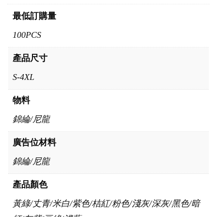
最低訂購量
100PCS
產品尺寸
S-4XL
物料
錦綸/尼龍
廣告位材料
錦綸/尼龍
產品顏色
黃綠/丈青/米白/紫色/桔紅/粉色/淺灰/深灰/黑色/暗