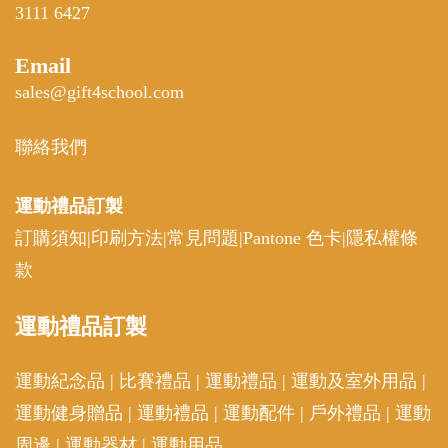
運動紀念品
|
比賽禮品
|
運動禮品
|
運動及室外用品
|
運動健身贈品
|
運動禮品
|
運動配件
|
戶外禮品
|
運動
周邊
|
運動器材
|
運動用品
運動比賽禮品
|
運動套裝
|
客製機能健身服飾
|
運動
小禮物
|
運動比賽獎品
|
客製運動禮品
|
宣導品
|
運動
周邊
|
客製化贈品
|
比賽獎品推薦
Customized sports gifts
Personalized Sports Gifts
|
Merch Supplier
|
Personalized
Gifts for Athletes
|
Sports Gifts for Men
|
Custom Sports
Products
|
Sports Gifts
|
Unique Sports Gifts
|
Outdoor
gifts
|
Sport Gifts Set
|
Sport Days Gifts