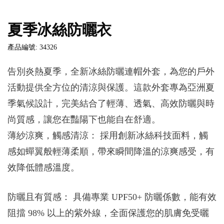
夏季冰絲防曬衣
產品編號: 34326
告別炎熱夏季，全新冰絲防曬連帽外套，為您的戶外
活動提供全方位的清涼與保護。這款外套專為亞洲夏
季氣候設計，完美結合了輕薄、透氣、高效防曬與時
尚質感，讓您在豔陽下也能自在舒適。
薄紗涼爽，觸感清涼： 採用創新冰絲科技面料，觸
感如蟬翼般輕薄柔順，帶來瞬間降溫的涼爽感受，有
效降低體感溫度。
防曬且有質感： 具備專業 UPF50+ 防曬係數，能有效
阻擋 98% 以上的紫外線，全面保護您的肌膚免受曬