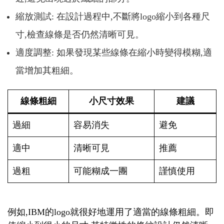
縮放測試: 在設計過程中,不斷將logo縮小到各種尺
寸,檢查線條是否仍然清晰可見。
適度調整: 如果發現某些線條在縮小時變得模糊,適
當增加其粗細。
線條粗細
小尺寸效果
建議
過細
容易消失
避免
適中
清晰可見
推薦
過粗
可能糊成一團
謹慎使用
例如,IBM的logo就很好地運用了適當的線條粗細。即