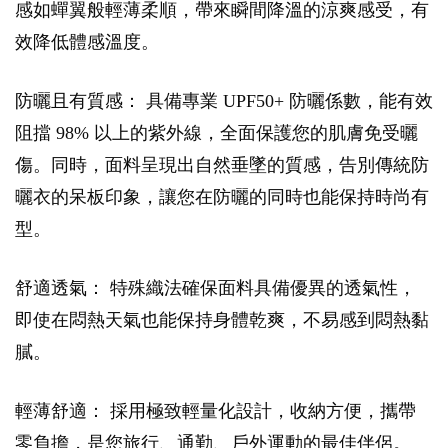
感如蟬翼般輕薄柔順，帶來瞬間降溫的涼爽感受，有
效降低體感溫度。
防曬且有質感： 具備專業 UPF50+ 防曬係數，能有效
阻擋 98% 以上的紫外線，全面保護您的肌膚免受曬
傷。同時，面料呈現出自然垂墜的質感，告別傳統防
曬衣的呆板印象，讓您在防曬的同時也能保持時尚有
型。
舒適透氣： 特殊織法確保面料具備優異的透氣性，
即使在悶熱天氣也能保持身體乾爽，不易感到悶熱黏
膩。
輕薄舒適： 採用極致輕量化設計，收納方便，攜帶
零負擔，是您旅行、通勤、戶外運動的最佳伴侶。