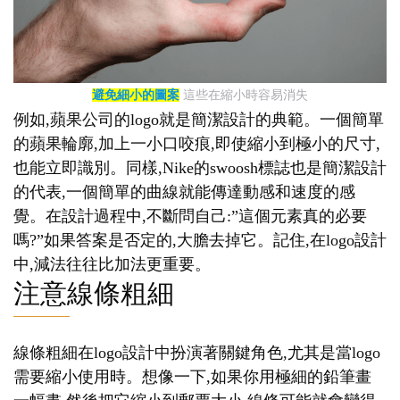
避免細小的圖案
這些在縮小時容易消失
例如,蘋果公司的logo就是簡潔設計的典範。一個簡單
的蘋果輪廓,加上一小口咬痕,即使縮小到極小的尺寸,
也能立即識別。同樣,Nike的swoosh標誌也是簡潔設計
的代表,一個簡單的曲線就能傳達動感和速度的感
覺。在設計過程中,不斷問自己:”這個元素真的必要
嗎?”如果答案是否定的,大膽去掉它。記住,在logo設計
中,減法往往比加法更重要。
注意線條粗細
線條粗細在logo設計中扮演著關鍵角色,尤其是當logo
需要縮小使用時。想像一下,如果你用極細的鉛筆畫