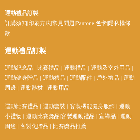
運動禮品
訂製
訂購須知
|
印刷方法
|
常見問題
|
Pantone 色卡
|
隱私權條
款
運動
禮品訂製
運動紀念品
|
比賽禮品
|
運動禮品
|
運動及室外用品
|
運動健身贈品
|
運動禮品
|
運動配件
|
戶外禮品
|
運動
周邊
|
運動器材
|
運動用品
運動比賽禮品
|
運動套裝
|
客製機能健身服飾
|
運動
小禮物
|
運動比賽獎品
|
客製運動禮品
|
宣導品
|
運動
周邊
|
客製化贈品
|
比賽獎品推薦