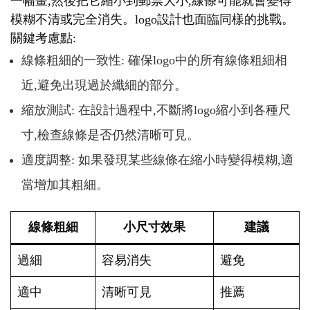
一幅畫,然後把它縮小到郵票大小,線條可能就會變得
模糊不清或完全消失。logo設計也面臨同樣的挑戰。
關鍵考慮點:
線條粗細的一致性: 確保logo中的所有線條粗細相
近,避免出現過於纖細的部分。
縮放測試: 在設計過程中,不斷將logo縮小到各種尺
寸,檢查線條是否仍然清晰可見。
適度調整: 如果發現某些線條在縮小時變得模糊,適
當增加其粗細。
線條粗細
小尺寸效果
建議
過細
容易消失
避免
適中
清晰可見
推薦