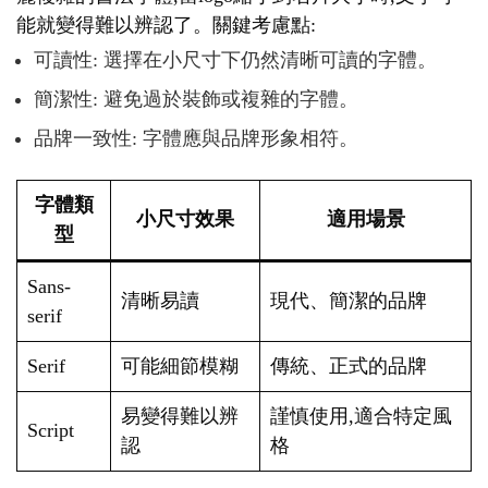
能就變得難以辨認了。關鍵考慮點:
可讀性: 選擇在小尺寸下仍然清晰可讀的字體。
簡潔性: 避免過於裝飾或複雜的字體。
品牌一致性: 字體應與品牌形象相符。
字體類
小尺寸效果
適用場景
型
Sans-
清晰易讀
現代、簡潔的品牌
serif
Serif
可能細節模糊
傳統、正式的品牌
易變得難以辨
謹慎使用,適合特定風
Script
認
格