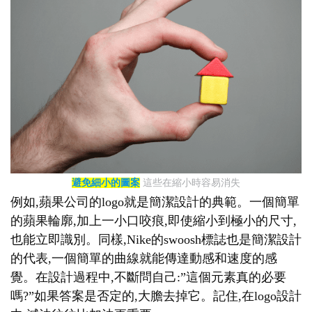
避免細小的圖案
這些在縮小時容易消失
例如,蘋果公司的logo就是簡潔設計的典範。一個簡單
的蘋果輪廓,加上一小口咬痕,即使縮小到極小的尺寸,
也能立即識別。同樣,Nike的swoosh標誌也是簡潔設計
的代表,一個簡單的曲線就能傳達動感和速度的感
覺。在設計過程中,不斷問自己:”這個元素真的必要
嗎?”如果答案是否定的,大膽去掉它。記住,在logo設計