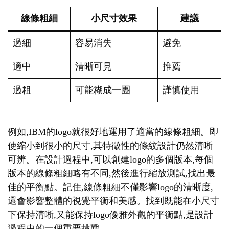
線條粗細
小尺寸效果
建議
過細
容易消失
避免
適中
清晰可見
推薦
過粗
可能糊成一團
謹慎使用
例如,IBM的logo就很好地運用了適當的線條粗細。即
使縮小到很小的尺寸,其特徵性的條紋設計仍然清晰
可辨。在設計過程中,可以創建logo的多個版本,每個
版本的線條粗細略有不同,然後進行縮放測試,找出最
佳的平衡點。記住,線條粗細不僅影響logo的清晰度,
還會影響整體的視覺平衡和美感。找到既能在小尺寸
下保持清晰,又能保持logo優雅外觀的平衡點,是設計
過程中的一個重要挑戰。