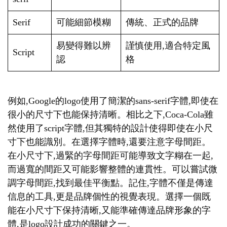
Serif
可能細節模糊
傳統、正式的品牌
易變得難以辨
謹慎使用,適合特定風
Script
認
格
例如,Google的logo使用了簡潔的sans-serif字體,即使在
很小的尺寸下也能保持清晰。相比之下,Coca-Cola雖
然使用了script字體,但其獨特的設計使得即使在小尺
寸下也能識別。在選擇字體時,還要注意字母間距。
在小尺寸下,過緊的字母間距可能導致文字糊在一起,
而過寬的間距又可能影響整體的連貫性。可以嘗試微
調字母間距,找到最佳平衡點。記住,字體不僅是傳達
信息的工具,更是品牌個性的視覺表現。選擇一個既
能在小尺寸下保持清晰,又能準確傳達品牌形象的字
體,是logo設計成功的關鍵之一。