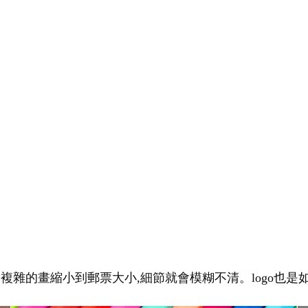
幅複雜的畫縮小到郵票大小,細節就會模糊不清。logo也是