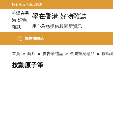
Fri. Aug 7th, 2026
學在香港 好物雜誌
用心為您提供校園新資訊
學校禮贈品
首頁
商店
廣告筆禮品
金屬筆紀念品
按動
按動原子筆