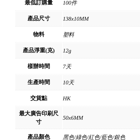
最低訂購量
100件
產品尺寸
138x10MM
物料
塑料
產品淨重(克)
12g
樣辦時間
7天
生產時間
10天
交貨點
HK
最大廣告印刷尺
50x6MM
寸
產品顏色
黑色/綠色/紅色/藍色/銀色