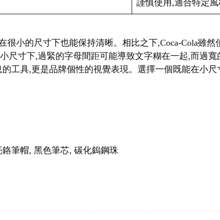
謹慎使用,適合特定風
f字體,即使在很小的尺寸下也能保持清晰。相比之下,Coca-Col
在小尺寸下,過緊的字母間距可能導致文字糊在一起,而過
的工具,更是品牌個性的視覺表現。選擇一個既能在小尺寸下
鉻筆帽, 黑色筆芯, 碳化鎢鋼珠