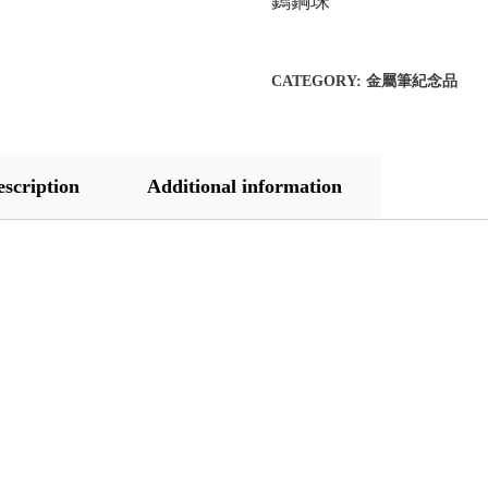
鎢鋼珠
CATEGORY:
金屬筆紀念品
escription
Additional information