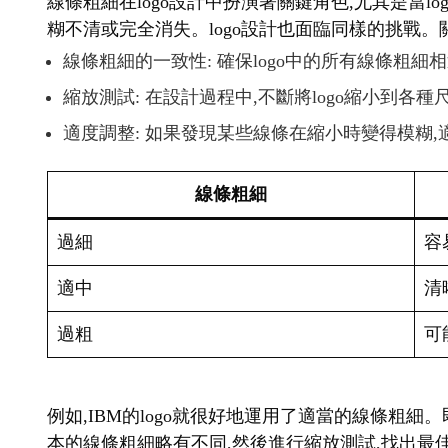
線條粗細在logo設計中扮演著關鍵角色,尤其是當
糊不清或完全消失。logo設計也面臨同樣的挑戰。
線條粗細的一致性: 確保logo中的所有線條粗細
縮放測試: 在設計過程中,不斷將logo縮小到各
適度調整: 如果發現某些線條在縮小時變得模糊
線條粗細
過細
容
適中
清
過粗
可
例如,IBM的logo就很好地運用了適當的線條粗細
本的線條粗細略有不同,然後進行縮放測試,找出最