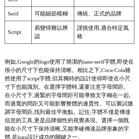
Serif
可能細節模糊
傳統、正式的品牌
易變得難以辨
謹慎使用,適合特定風
Script
認
格
例如,Google的logo使用了簡潔的sans-serif字體,即使在
很小的尺寸下也能保持清晰。相比之下,Coca-Cola雖
然使用了script字體,但其獨特的設計使得即使在小尺
寸下也能識別。在選擇字體時,還要注意字母間距。
在小尺寸下,過緊的字母間距可能導致文字糊在一起,
而過寬的間距又可能影響整體的連貫性。可以嘗試微
調字母間距,找到最佳平衡點。記住,字體不僅是傳達
信息的工具,更是品牌個性的視覺表現。選擇一個既
能在小尺寸下保持清晰,又能準確傳達品牌形象的字
體,是logo設計成功的關鍵之一。