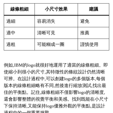
線條粗細
小尺寸效果
建議
過細
容易消失
避免
適中
清晰可見
推薦
過粗
可能糊成一團
謹慎使用
例如,IBM的logo就很好地運用了適當的線條粗細。即
使縮小到很小的尺寸,其特徵性的條紋設計仍然清晰
可辨。在設計過程中,可以創建logo的多個版本,每個
版本的線條粗細略有不同,然後進行縮放測試,找出最
佳的平衡點。記住,線條粗細不僅影響logo的清晰度,
還會影響整體的視覺平衡和美感。找到既能在小尺寸
下保持清晰,又能保持logo優雅外觀的平衡點,是設計
過程中的一個重要挑戰。