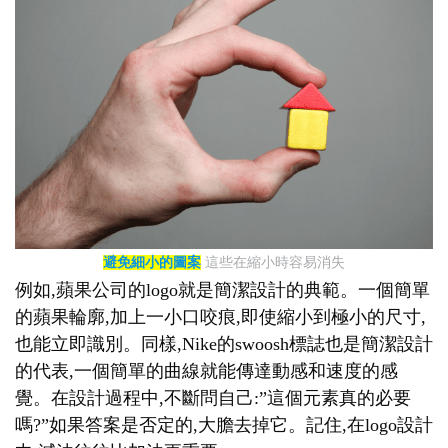
避免細小的圖案
這些在縮小時容易消失
例如,蘋果公司的logo就是簡潔設計的典範。一個簡單
的蘋果輪廓,加上一小口咬痕,即使縮小到極小的尺寸,
也能立即識別。同樣,Nike的swoosh標誌也是簡潔設計
的代表,一個簡單的曲線就能傳達動感和速度的感
覺。在設計過程中,不斷問自己:”這個元素真的必要
嗎?”如果答案是否定的,大膽去掉它。記住,在logo設計