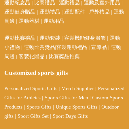
Products
|
Sports Gifts
|
Unique Sports Gifts
|
Outdoor
gifts
|
Sport Gifts Set
|
Sport Days Gifts
關於訂製專屬校園禮品
Gift4School 是專業的校園訂製禮品平台，專注為學
校、學生團體及教育機構提供高品質、個性化的紀念
品及實用好物。我們的產品涵蓋客製化文具、獎牌獎
杯、環保水壺、校園服飾等，採用優質材料與精湛印
刷技術，確保每件禮品兼具實用性與品牌價值。我們
提供一站式訂製服務，從設計到生產，全程專業團隊
跟進，助您輕鬆打造專屬校園禮品。無論是畢業紀
念、比賽獎勵或迎新活動，Gift4School 都是您的最佳
選擇！歡迎查詢！