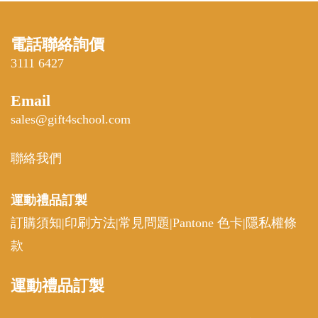
運動
禮品訂製
運動紀念品
|
比賽禮品
|
運動禮品
|
運動及室外用品
|
運動健身贈品
|
運動禮品
|
運動配件
|
戶外禮品
|
運動
周邊
|
運動器材
|
運動用品
運動比賽禮品
|
運動套裝
|
客製機能健身服飾
|
運動
小禮物
|
運動比賽獎品
|
客製運動禮品
|
宣導品
|
運動
周邊
|
客製化贈品
|
比賽獎品推薦
Customized sports gifts
Personalized Sports Gifts
|
Merch Supplier
|
Personalized
Gifts for Athletes
|
Sports Gifts for Men
|
Custom Sports