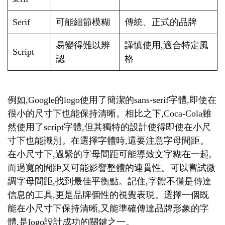
Serif
可能細節模糊
傳統、正式的品牌
易變得難以辨
謹慎使用,適合特定風
Script
認
格
例如,Google的logo使用了簡潔的sans-serif字體,即使在
很小的尺寸下也能保持清晰。相比之下,Coca-Cola雖
然使用了script字體,但其獨特的設計使得即使在小尺
寸下也能識別。在選擇字體時,還要注意字母間距。
在小尺寸下,過緊的字母間距可能導致文字糊在一起,
而過寬的間距又可能影響整體的連貫性。可以嘗試微
調字母間距,找到最佳平衡點。記住,字體不僅是傳達
信息的工具,更是品牌個性的視覺表現。選擇一個既
能在小尺寸下保持清晰,又能準確傳達品牌形象的字
體,是logo設計成功的關鍵之一。