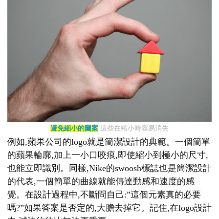
避免細小的圖案
這些在縮小時容易消失
例如,蘋果公司的logo就是簡潔設計的典範。一個簡單
的蘋果輪廓,加上一小口咬痕,即使縮小到極小的尺寸,
也能立即識別。同樣,Nike的swoosh標誌也是簡潔設計
的代表,一個簡單的曲線就能傳達動感和速度的感
覺。在設計過程中,不斷問自己:”這個元素真的必要
嗎?”如果答案是否定的,大膽去掉它。記住,在logo設計