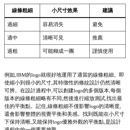
線條粗細
小尺寸效果
建議
過細
容易消失
避免
適中
清晰可見
推薦
過粗
可能糊成一團
謹慎使用
例如,IBM的logo就很好地運用了適當的線條粗細。即
使縮小到很小的尺寸,其特徵性的條紋設計仍然清晰
可辨。在設計過程中,可以創建logo的多個版本,每個
版本的線條粗細略有不同,然後進行縮放測試,找出最
佳的平衡點。記住,線條粗細不僅影響logo的清晰度,
還會影響整體的視覺平衡和美感。找到既能在小尺寸
下保持清晰,又能保持logo優雅外觀的平衡點,是設計
過程中的一個重要挑戰。