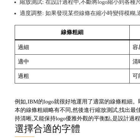
縮放測試: 在設計過程中,不斷將logo縮小到各
適度調整: 如果發現某些線條在縮小時變得模糊
線條粗細
過細
容
適中
清
過粗
可
例如,IBM的logo就很好地運用了適當的線條粗細
本的線條粗細略有不同,然後進行縮放測試,找出最
持清晰,又能保持logo優雅外觀的平衡點,是設計
選擇合適的字體