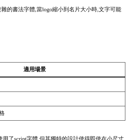
雜的書法字體,當logo縮小到名片大小時,文字可能
適用場景
格
a雖然使用了script字體,但其獨特的設計使得即使在小尺寸