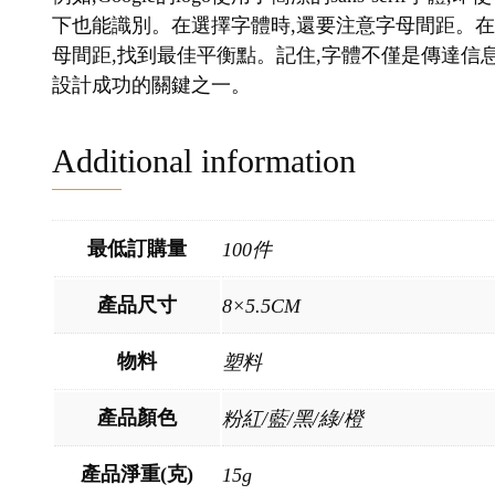
下也能識別。在選擇字體時,還要注意字母間距。
母間距,找到最佳平衡點。記住,字體不僅是傳達信息
設計成功的關鍵之一。
Additional information
最低訂購量
100件
產品尺寸
8×5.5CM
物料
塑料
產品顏色
粉紅/藍/黑/綠/橙
產品淨重(克)
15g