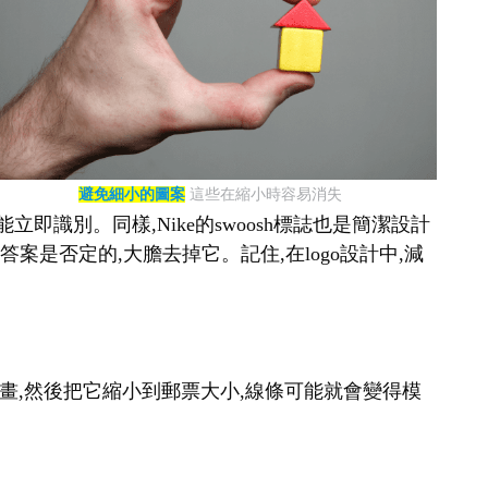
避免細小的圖案
這些在縮小時容易消失
即識別。同樣,Nike的swoosh標誌也是簡潔設計
案是否定的,大膽去掉它。記住,在logo設計中,減
幅畫,然後把它縮小到郵票大小,線條可能就會變得模