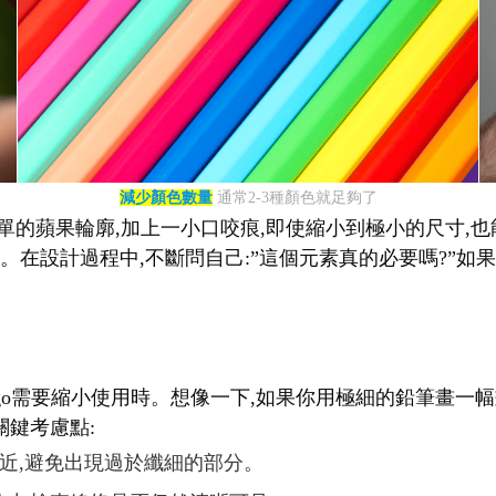
減少顏色數量
通常2-3種顏色就足夠了
單的蘋果輪廓,加上一小口咬痕,即使縮小到極小的尺寸,也能立
在設計過程中,不斷問自己:”這個元素真的必要嗎?”如果答
logo需要縮小使用時。想像一下,如果你用極細的鉛筆畫一
關鍵考慮點:
相近,避免出現過於纖細的部分。