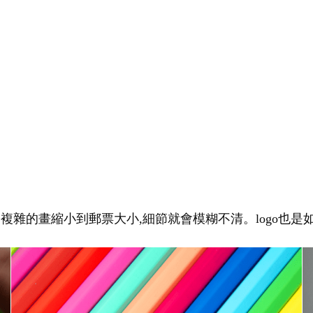
幅複雜的畫縮小到郵票大小,細節就會模糊不清。logo也是