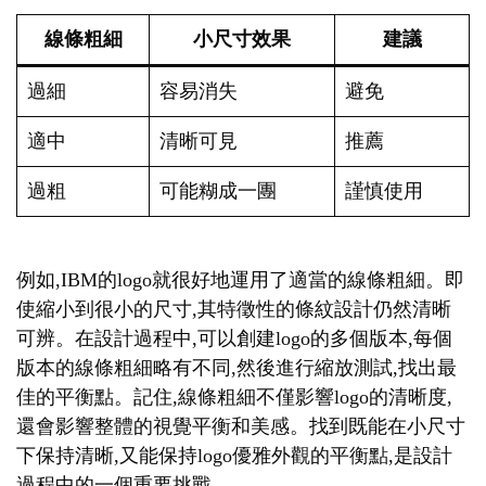
線條粗細
小尺寸效果
建議
過細
容易消失
避免
適中
清晰可見
推薦
過粗
可能糊成一團
謹慎使用
例如,IBM的logo就很好地運用了適當的線條粗細。即
使縮小到很小的尺寸,其特徵性的條紋設計仍然清晰
可辨。在設計過程中,可以創建logo的多個版本,每個
版本的線條粗細略有不同,然後進行縮放測試,找出最
佳的平衡點。記住,線條粗細不僅影響logo的清晰度,
還會影響整體的視覺平衡和美感。找到既能在小尺寸
下保持清晰,又能保持logo優雅外觀的平衡點,是設計
過程中的一個重要挑戰。