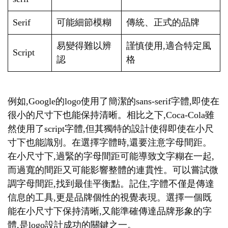
Serif
可能細節模糊
傳統、正式的品牌
易變得難以辨
謹慎使用,適合特定風
Script
認
格
例如,Google的logo使用了簡潔的sans-serif字體,即使在
很小的尺寸下也能保持清晰。相比之下,Coca-Cola雖
然使用了script字體,但其獨特的設計使得即使在小尺
寸下也能識別。在選擇字體時,還要注意字母間距。
在小尺寸下,過緊的字母間距可能導致文字糊在一起,
而過寬的間距又可能影響整體的連貫性。可以嘗試微
調字母間距,找到最佳平衡點。記住,字體不僅是傳達
信息的工具,更是品牌個性的視覺表現。選擇一個既
能在小尺寸下保持清晰,又能準確傳達品牌形象的字
體,是logo設計成功的關鍵之一。