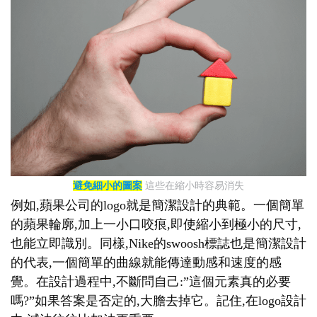
避免細小的圖案
這些在縮小時容易消失
例如,蘋果公司的logo就是簡潔設計的典範。一個簡單
的蘋果輪廓,加上一小口咬痕,即使縮小到極小的尺寸,
也能立即識別。同樣,Nike的swoosh標誌也是簡潔設計
的代表,一個簡單的曲線就能傳達動感和速度的感
覺。在設計過程中,不斷問自己:”這個元素真的必要
嗎?”如果答案是否定的,大膽去掉它。記住,在logo設計