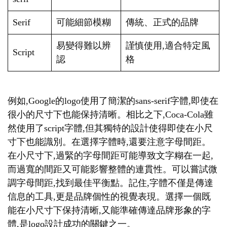
Serif
可能細節模糊
傳統、正式的品牌
易變得難以辨
謹慎使用,適合特定風
Script
認
格
例如,Google的logo使用了簡潔的sans-serif字體,即使在
很小的尺寸下也能保持清晰。相比之下,Coca-Cola雖
然使用了script字體,但其獨特的設計使得即使在小尺
寸下也能識別。在選擇字體時,還要注意字母間距。
在小尺寸下,過緊的字母間距可能導致文字糊在一起,
而過寬的間距又可能影響整體的連貫性。可以嘗試微
調字母間距,找到最佳平衡點。記住,字體不僅是傳達
信息的工具,更是品牌個性的視覺表現。選擇一個既
能在小尺寸下保持清晰,又能準確傳達品牌形象的字
體,是logo設計成功的關鍵之一。