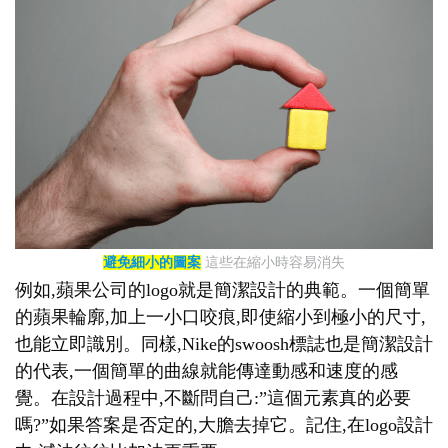
避免細小的圖案
這些在縮小時容易消失
例如,蘋果公司的logo就是簡潔設計的典範。一個簡單
的蘋果輪廓,加上一小口咬痕,即使縮小到極小的尺寸,
也能立即識別。同樣,Nike的swoosh標誌也是簡潔設計
的代表,一個簡單的曲線就能傳達動感和速度的感
覺。在設計過程中,不斷問自己:”這個元素真的必要
嗎?”如果答案是否定的,大膽去掉它。記住,在logo設計