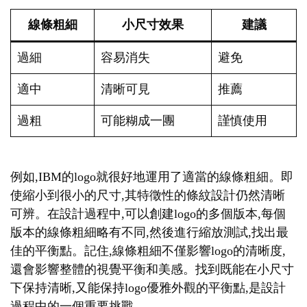
線條粗細
小尺寸效果
建議
過細
容易消失
避免
適中
清晰可見
推薦
過粗
可能糊成一團
謹慎使用
例如,IBM的logo就很好地運用了適當的線條粗細。即
使縮小到很小的尺寸,其特徵性的條紋設計仍然清晰
可辨。在設計過程中,可以創建logo的多個版本,每個
版本的線條粗細略有不同,然後進行縮放測試,找出最
佳的平衡點。記住,線條粗細不僅影響logo的清晰度,
還會影響整體的視覺平衡和美感。找到既能在小尺寸
下保持清晰,又能保持logo優雅外觀的平衡點,是設計
過程中的一個重要挑戰。